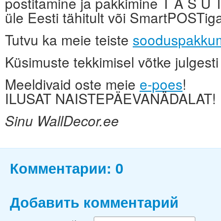
postitamine ja pakkimine T A S U
üle Eesti tähitult või SmartPOSTig
Tutvu ka meie teiste
sooduspakkum
Küsimuste tekkimisel võtke julges
Meeldivaid oste meie
e-poes
!
ILUSAT NAISTEPÄEVANÄDALAT!
Sinu WallDecor.ee
Комментарии:
0
Добавить комментарий