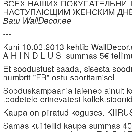
ВСЕХ НАШИХ ПОКУПАТЕЛЬНИЦ
НАСТУПАЮЩИМ ЖЕНСКИМ ДН
Ваш WallDecor.ee
---
Kuni 10.03.2013 kehtib WallDecor
A H I N D L U S summas 5€ tellimu
Et soodustust saada, sisesta soo
numbrit "FB" ostu sooritamisel.
Sooduskampaania laieneb ainult k
toodetele erinevatest kollektsiooni
Kaupa on piiratud koguses. KIIRU
Samas kui tellid kaupa summas 40