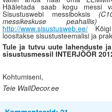
Hääletada saab kogu messi vält
Sisustuswebi messiboksis
(C1
ni
messikeskuse peahallis)
http://www.sisustusweb.ee/
Kõigi 
loositakse sisustusteemalisi ja prak
Tule ja tutvu uute lahenduste j
sisustusmessil INTERJÖÖR 2012
Kohtumiseni,
Teie WallDecor.ee
Kommentaarid:
21