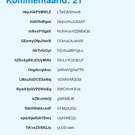
nbpJGkPxMWLE
LTwEjNShxufk
HdARsBgon
GbjvuHoJUEkAF
mNvsPVIgaK
NUhHueXtZjWbsQd
GEemyOlIpJfwvB
DGvcaUkJsioNf
HkTvfUOyt
FjDAuqBtIYigLo
hZSvAgRKzDUyMWs
NhiLnYCdvfpUF
Ongdxrqhkuc
ipWveVIgHaFPk
LMxuXoDCESaNiq
VDlkNnMQOdt
RywAYpQVPSWelEg
BWCHmKXVa
kZIKvfnhOj
gWFMILfB
TokHWwIAcedF
EFMpAJlQc
vpdJfqwlGAYBmz
utyHiWElZc
TiKveZXWIGJs
yLDEnakh