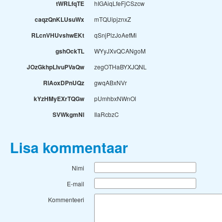
tWRLfqTE
hIGAiqLfeFjCSzcw
caqzQnKLUsuWx
mTQUipjznxZ
RLcnVHUvshwEKt
qSnjPlzJoAefMi
gshOckTL
WYyJXvQCANgoM
JOzGkhpLIvuPVaQw
zegOTHaBYXJQNL
RlAoxDPnUQz
gwqABxNVr
kYzHMyEXrTQGw
pUmhbxNWnOl
SVWkgmNl
IlaRcbzC
Lisa kommentaar
Nimi
E-mail
Kommenteeri