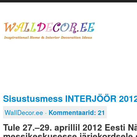
Sisustusmess INTERJÖÖR 201
WallDecor.ee ·
Kommentaarid:
21
Tule 27.–29. aprillil 2012 Eesti N
messikeskusesse järjekordsele 